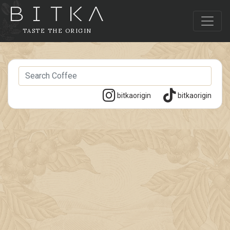
TASTE THE ORIGIN
bitkaorigin
bitkaorigin