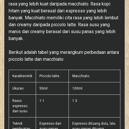
rasa yang lebih kuat daripada macchiato. Rasa kopi
hitam yang kuat berasal dari espresso yang lebih
banyak. Macchiato memiliki cita rasa yang lebih lembut
dan creamy daripada piccolo latte. Rasa susu yang
manis dan creamy berasal dari susu panas yang lebih
banyak.
Berikut adalah tabel yang merangkum perbedaan antara
piccolo latte dan macchiato:
Karakteristik
Piccolo latte
Macchiato
Ukuran
50ml
100ml
Rasio
1:1
1:3
espresso
dan susu
Teknik
Espresso dan
Espresso dituang dulu, lalu
pembuatan
susu panas
susu panas dituang