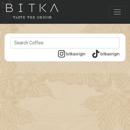
TASTE THE ORIGIN
bitkaorigin
bitkaorigin