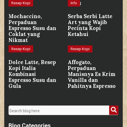
Resep Kopi
Info
Mochaccino,
Serba Serbi Latte
Perpaduan
Art yang Wajib
Espresso Susu dan
Pecinta Kopi
Coklat yang
Ketahui
Nikmat
Resep Kopi
Resep Kopi
Dolce Latte, Resep
Affogato,
Kopi Italia
Perpaduan
Kombinasi
Manisnya Es Krim
Espresso Susu dan
Vanilla dan
Gula
Pahitnya Espresso
Blog Categories