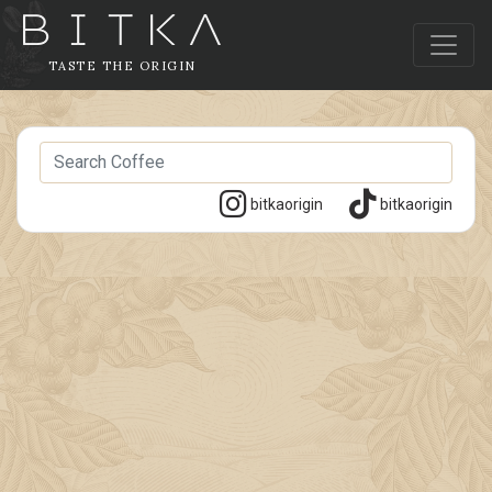
TASTE THE ORIGIN
bitkaorigin
bitkaorigin