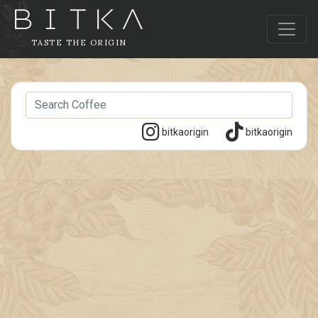
TASTE THE ORIGIN
bitkaorigin
bitkaorigin