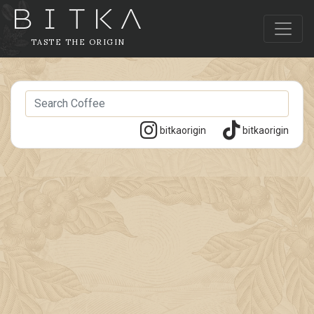
TASTE THE ORIGIN
bitkaorigin
bitkaorigin