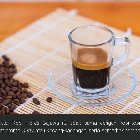
kter Kopi Flores Bajawa itu tidak sama dengan kopi-kopi 
pat aroma
nutty
atau kacang-kacangan, serta semerbak temb