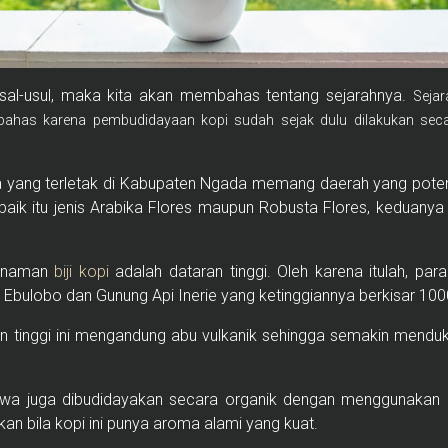
asal-usul, maka kita akan membahas tentang sejarahnya.
Sejar
dibahas karena pembudidayaan kopi sudah sejak dulu dilakukan sec
awa yang terletak di Kabupaten Ngada memang daerah yang pot
baik itu jenis Arabika Flores maupun Robusta Flores, keduany
nanaman
biji kopi
adalah dataran tinggi. Oleh karena itulah, par
Ebulobo dan Gunung Api Inerie yang ketinggiannya berkisar 10
ran tinggi ini mengandung abu vulkanik sehingga semakin men
ajawa juga dibudidayakan secara organik dengan menggunakan
an bila kopi ini punya aroma alami yang kuat.