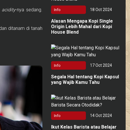
u
acidity
-nya sedang.
18 Oct 2024
Info
Alasan Mengapa Kopi Single
Origin Lebih Mahal dari Kopi
 dan ditanam di tanah
House Blend
17 Oct 2024
Info
Segala Hal tentang Kopi Kapsul
yang Wajib Kamu Tahu
14 Oct 2024
Info
Ikut Kelas Barista atau Belajar