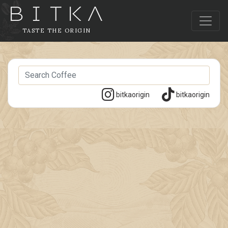
TASTE THE ORIGIN
bitkaorigin
bitkaorigin