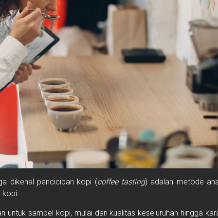
a dikenal pencicipan kopi (
coffee tasting
) adalah metode ana
 kopi.
 untuk sampel kopi, mulai dari kualitas keseluruhan hingga karakt