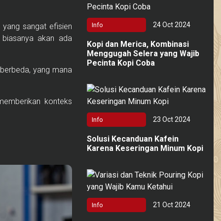
24 Oct 2024
Info
a yang sangat efisien
,
biasanya akan ada
Kopi dan Merica, Kombinasi
Menggugah Selera yang Wajib
Pecinta Kopi Coba
g berbeda, yang mana
memberikan konteks
23 Oct 2024
Info
Solusi Kecanduan Kafein
Karena Keseringan Minum Kopi
21 Oct 2024
Info