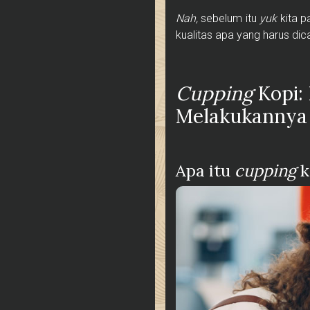
Nah,
sebelum itu
yuk
kita p
kualitas apa yang harus dica
Cupping
Kopi:
Melakukannya
Apa itu
cupping
k