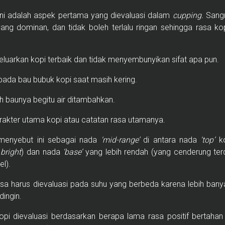
ni adalah aspek pertama yang dievaluasi dalam
cupping.
Sangr
yang dominan, dan tidak boleh terlalu ringan sehingga rasa k
eluarkan kopi terbaik dan tidak menyembunyikan sifat apa pun.
ada bau bubuk kopi saat masih kering.
 baunya begitu air ditambahkan.
akter utama kopi atau catatan rasa utamanya.
menyebut ini sebagai nada
‘mid-range’
di antara nada
‘top’
ko
h
bright
) dan nada
‘base’
yang lebih rendah (yang cenderung terdi
el).
asa harus dievaluasi pada suhu yang berbeda karena lebih ban
ingin.
pi dievaluasi berdasarkan berapa lama rasa positif bertahan d