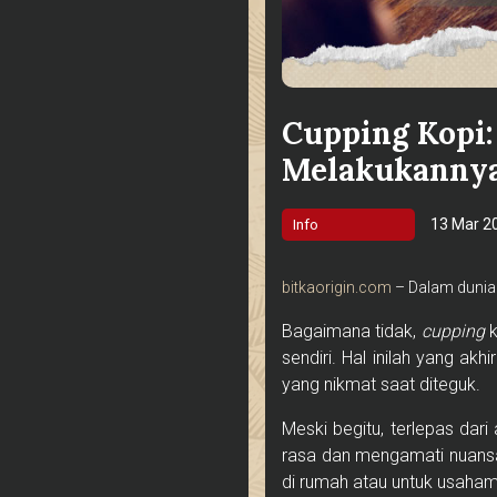
Cupping Kopi:
Melakukanny
13 Mar 2
Info
bitkaorigin.com
– Dalam dunia
Bagaimana tidak,
cupping
k
sendiri. Hal inilah yang a
yang nikmat saat diteguk.
Meski begitu, terlepas da
rasa dan mengamati nuansa
di rumah atau untuk usaham