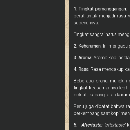
1. Tingkat pemanggangan:
I
berat untuk menjadi rasa 
sepenuhnya.
Tingkat sangrai harus meng
2. Keharuman:
Ini mengacu p
3. Aroma:
Aroma kopi adalah
4. Rasa:
Rasa mencakup kar
Beberapa orang mungkin 
tingkat keasamannya lebi
coklat , kacang, atau karam
Perlu juga dicatat bahwa r
berkembang saat kopi mend
5.
Aftertaste:
‘aftertaste’
ko