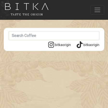
TASTE THE ORIGIN
bitkaorigin
bitkaorigin