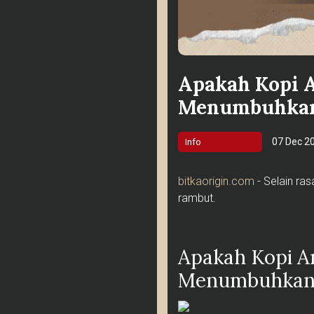
Apakah Kopi 
Menumbuhkan
07 Dec 2
Info
bitkaorigin.com
- Selain ra
rambut.
Apakah Kopi A
Menumbuhkan 