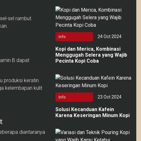
sel-sel rambut.
kan.
24 Oct 2024
Info
Kopi dan Merica, Kombinasi
Menggugah Selera yang Wajib
itamin B dapat
Pecinta Kopi Coba
 produksi keratin
a kelembapan kulit
23 Oct 2024
Info
Solusi Kecanduan Kafein
Karena Keseringan Minum Kopi
t
beberapa diantaranya