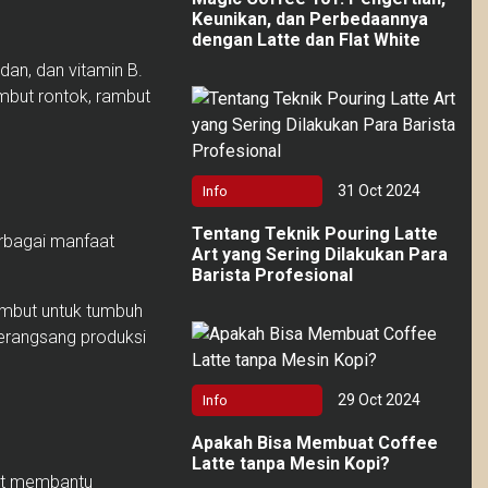
Keunikan, dan Perbedaannya
dengan Latte dan Flat White
dan, dan vitamin B.
mbut rontok, rambut
31 Oct 2024
Info
Tentang Teknik Pouring Latte
erbagai manfaat
Art yang Sering Dilakukan Para
Barista Profesional
ambut untuk tumbuh
erangsang produksi
29 Oct 2024
Info
Apakah Bisa Membuat Coffee
Latte tanpa Mesin Kopi?
pat membantu