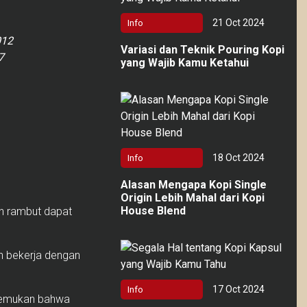
21 Oct 2024
Info
012
Variasi dan Teknik Pouring Kopi
7
yang Wajib Kamu Ketahui
18 Oct 2024
Info
Alasan Mengapa Kopi Single
Origin Lebih Mahal dari Kopi
House Blend
an rambut dapat
n bekerja dengan
17 Oct 2024
Info
enemukan bahwa