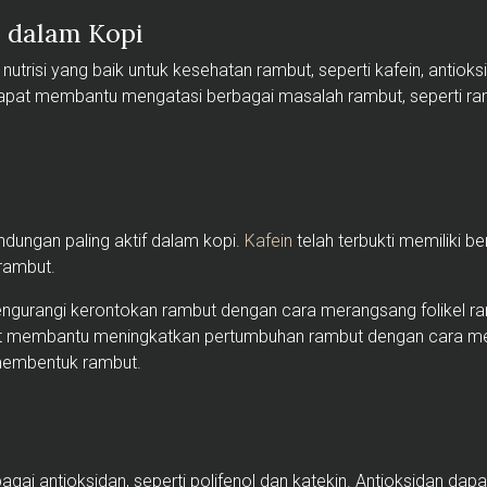
 dalam Kopi
trisi yang baik untuk kesehatan rambut, seperti kafein, antioksi
apat membantu mengatasi berbagai masalah rambut, seperti ra
ndungan paling aktif dalam kopi.
Kafein
telah terbukti memiliki b
rambut.
gurangi kerontokan rambut dengan cara merangsang folikel r
dapat membantu meningkatkan pertumbuhan rambut dengan cara m
g membentuk rambut.
gai antioksidan, seperti polifenol dan katekin. Antioksidan da