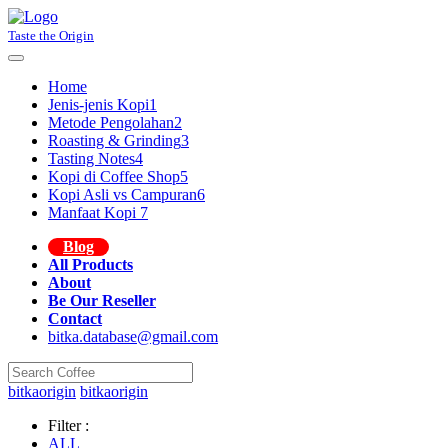
Taste the Origin
Home
Jenis-jenis Kopi
1
Metode Pengolahan
2
Roasting & Grinding
3
Tasting Notes
4
Kopi di Coffee Shop
5
Kopi Asli vs Campuran
6
Manfaat Kopi
7
Blog
All Products
About
Be Our Reseller
Contact
bitka.database@gmail.com
bitkaorigin
bitkaorigin
Filter :
ALL