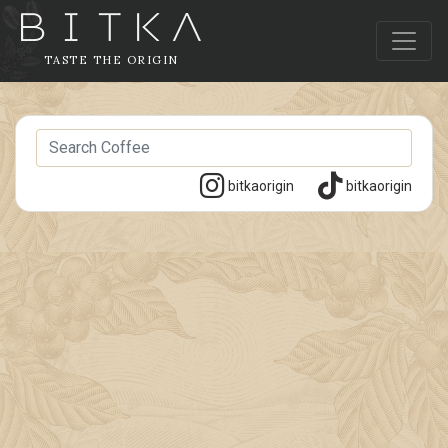
TASTE THE ORIGIN
bitkaorigin
bitkaorigin